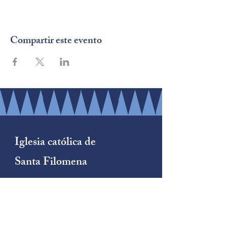
Compartir este evento
Iglesia católica de
Santa Filomena
(206) 878-8709
1790 Sur
Calle
222
Des Moines, WA 98198