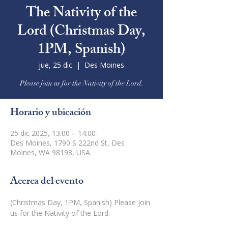
The Nativity of the
Lord (Christmas Day,
1PM, Spanish)
jue, 25 dic
  |  
Des Moines
Please join us for the Nativity of the Lord.
Horario y ubicación
25 dic 2025, 13:00 – 14:00
Des Moines, 1790 S 222nd St, Des
Moines, WA 98198, USA
Acerca del evento
(Christmas Day, 1PM, Spanish) Please join 
us for the Nativity of the Lord.