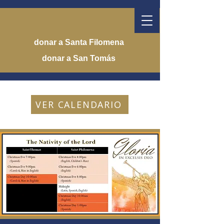
donar a Santa Filomena
donar a San Tomás
VER CALENDARIO