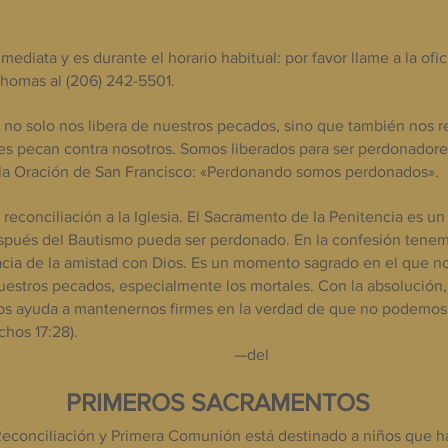
mediata y es durante el horario habitual: por favor llame a la ofi
 Thomas al (206) 242-5501.
 no solo nos libera de nuestros pecados, sino que también nos r
es pecan contra nosotros. Somos liberados para ser perdonado
e la Oración de San Francisco: «Perdonando somos perdonados».
a reconciliación a la Iglesia. El Sacramento de la Penitencia es u
pués del Bautismo pueda ser perdonado. En la confesión tenem
racia de la amistad con Dios. Es un momento sagrado en el que 
tros pecados, especialmente los mortales. Con la absolución, 
nos ayuda a mantenernos firmes en la verdad de que no podemos vi
hos 17:28).
—del
Catecismo Católico de lo
PRIMEROS SACRAMENTOS ​
econciliación y Primera Comunión está destinado a niños que ha