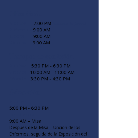
Misa diaria
Martes
7:00 PM
Misa en Español
Miércoles
9:00 AM
Jueves
9:00 AM
Viernes
9:00 AM
Tiempos de confesión
Martes
5:30 PM - 6:30 PM
Viernes
10:00 AM - 11:00 AM​
Sábado
3:30 PM - 4:30 PM
Adoración
Martes
5:00 PM - 6:30 PM
1er Viernes
9:00 AM – Misa
Después de la Misa – Unción de los
Enfermos, seguida de la Exposición del