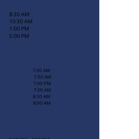
Misa dominical
8:30 AM
10:30 AM
1:00 PM
Misa en español
5:00 PM
Misa en español
Misa diaria
Lunes
7:30 AM
Martes
7:30 AM
Miércoles
7:00 PM
Misa en Español
Jueves
7:30 AM
Viernes
8:30 AM
Sábado
8:00 AM
Tiempos de confesión
Miércoles