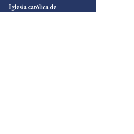
Iglesia católica de
Santa Filomena
(206) 878-8709
1790 Sur
Calle
222
Des Moines, WA 98198
Iglesia católica de
San Tomás
(206) 242-5501