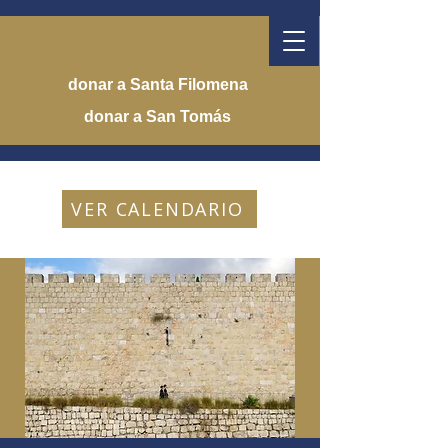
donar a Santa Filomena
donar a San Tomás
VER CALENDARIO