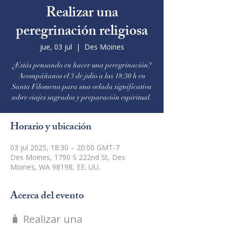
Realizar una
peregrinación religiosa
jue, 03 jul
  |  
Des Moines
¿Estás pensando en hacer una peregrinación?
Acompáñanos el 3 de julio a las 18:30 h en
Santa Filomena para una velada significativa
sobre viajes sagrados y preparación espiritual.
Horario y ubicación
03 jul 2025, 18:30 – 20:00 GMT-7
Des Moines, 1790 S 222nd St, Des
Moines, WA 98198, EE. UU.
Acerca del evento
🧳 Realizar una 