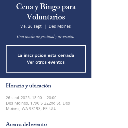
Cena y Bingo para
Voluntarios
vie, 26 sept
  |  
Des Moines
Una noche de gratitud y diversión.
La inscripción está cerrada
Ver otros eventos
Horario y ubicación
26 sept 2025, 18:00 – 20:00
Des Moines, 1790 S 222nd St, Des
Moines, WA 98198, EE. UU.
Acerca del evento