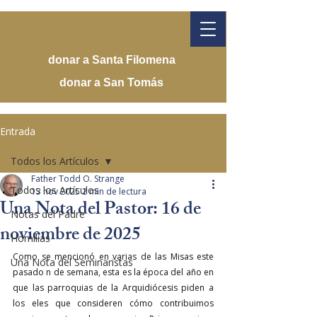
donar a Santa Filomena
donar a San Tomás
Entrada
Todos los Artículos
Father Todd O. Strange
Todos los Artículos
13 nov 2025
2 min de lectura
Una Nota del Pastor: 16 de
Notas del Padre
noviembre de 2025
Homilías
Como se mencionó en varias de las Misas este 
Una Nota del Seminaristas
pasado n de semana, esta es la época del año en 
que las parroquias de la Arquidiócesis piden a 
los eles que consideren cómo contribuimos 